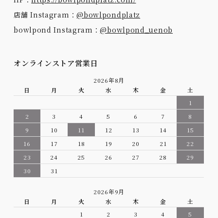
店舗 Instagram：
@bowlpondplatz
bowlpond Instagram：
@bowlpond_uenob
オンラインストア営業日
2026年8月
日
月
火
水
木
金
土
1
2
3
4
5
6
7
8
9
10
11
12
13
14
15
16
17
18
19
20
21
22
23
24
25
26
27
28
29
30
31
2026年9月
日
月
火
水
木
金
土
1
2
3
4
5