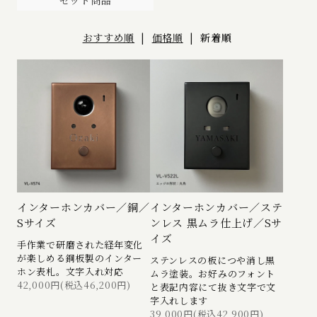
おすすめ順
|
価格順
|
新着順
インターホンカバー／銅／
インターホンカバー／ステ
Sサイズ
ンレス 黒ムラ仕上げ／Sサ
イズ
手作業で研磨された経年変化
が楽しめる銅板製のインター
ステンレスの板につや消し黒
ホン表札。文字入れ対応
ムラ塗装。お好みのフォント
42,000円(税込46,200円)
と表記内容にて抜き文字で文
字入れします
39,000円(税込42,900円)