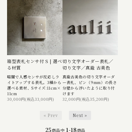
箱型表札センサ付 S | 選べ
切り文字オーダー表札／
る材質
切り文字／真鍮 古美色
暗闇で人感センサが反応しラ
真鍮古美色の切り文字オーダ
イトアップする表札。3種から
ー表札、ピン（9mm）の長さ
選べる素材、Sサイズ:11cm×
分壁から浮いたように取り付
11cm
けます
30,000円(税込33,000円)
32,000円(税込35,200円)
« Prev
Next »
25
1-18
商品中
商品