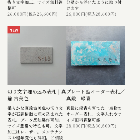
抜き文字加工。サイズ無料調
分壁から浮いたように取り付
整可
けます
26,000円(税込28,600円)
26,000円(税込28,600円)
NEW
切り文字埋め込み表札 | 真
プレート型オーダー表札／
鍮 古美色
真鍮 緑青
柔らかな真鍮古美色の切り文
真鍮に緑青を育てた一点物の
字が石調樹脂に埋め込まれた
オーダー表札。文字入れやサ
表札。データ反映製作可能。
イズ無料調整可能
サイズ豊富で特注も可。文字
28,000円(税込30,800円)
加工はレーザー。メンテナン
スや経年変化も詳細。ご相談