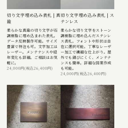
切り文字埋め込み表札 | 真
切り文字埋め込み表札 | ス
鍮
テンレス
柔らかな真鍮の切り文字が石
柔らかな切り文字をストーン
調樹脂に埋め込まれた表札。
調樹脂に埋め込んだステンレ
データ反映製作可能。サイズ
ス表札。フォントや形状は自
豊富で特注も可。文字加工は
在に選択可能。丁寧なレーザ
レーザー。メンテナンスや経
ー加工で繊細な仕上がり。屋
年変化も詳細。ご相談はお気
外でも錆びにくく、メンテナ
軽に。
ンスも簡単。詳細な図案作成
24,000円(税込26,400円)
も可能。
24,000円(税込26,400円)