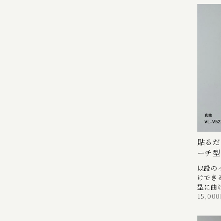
貼るだ
ーチ型
既設の
けでき
型に曲
15,00