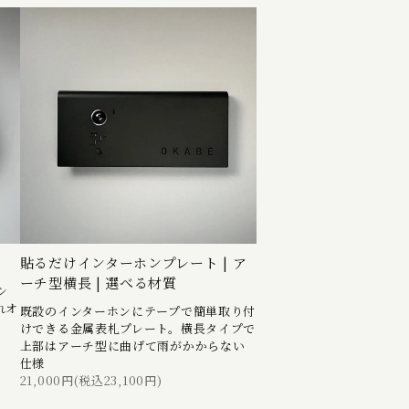
貼るだけインターホンプレート | ア
ーチ型横長 | 選べる材質
シ
れオ
既設のインターホンにテープで簡単取り付
けできる金属表札プレート。横長タイプで
上部はアーチ型に曲げて雨がかからない
仕様
21,000円(税込23,100円)