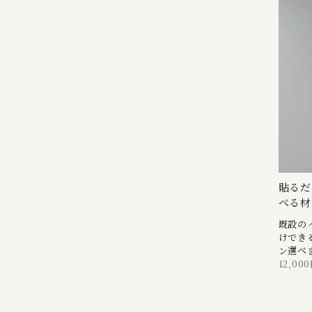
貼るだ
べる材
既設の
けでき
ン選べ
12,00