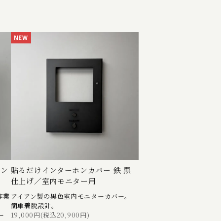
NEW
テン
貼るだけインターホンカバー 鉄 黒
仕上げ／室内モニター用
作業
アイアン製の黒色室内モニターカバー。
。
簡単着脱設計。
ー
19,000円(税込20,900円)