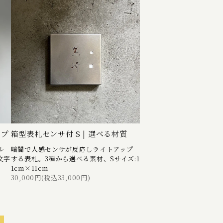
イプ
箱型表札センサ付 S | 選べる材質
ル
暗闇で人感センサが反応しライトアップ
文字
する表札。3種から選べる素材、Sサイズ:1
1cm×11cm
30,000円(税込33,000円)