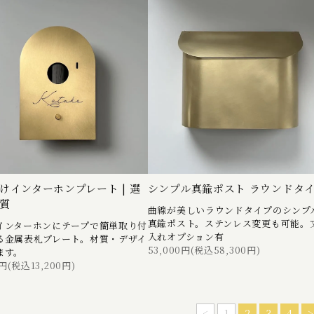
けインターホンプレート | 選
シンプル真鍮ポスト ラウンドタ
質
曲線が美しいラウンドタイプのシンプ
真鍮ポスト。ステンレス変更も可能。
インターホンにテープで簡単取り付
入れオプション有
る金属表札プレート。材質・デザイ
53,000円(税込58,300円)
ます。
0円(税込13,200円)
<
1
2
3
4
>