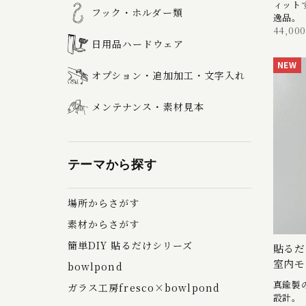
ィット
フック・ホルダー類
逸品。
44,00
日用品ハードウェア
NEW
オプション・追加加工・文字入れ
メンテナンス・素材見本
テーマから探す
場所からさがす
素材からさがす
簡単DIY 貼るだけシリーズ
貼るだ
室内モ
bowlpond
真鍮製
ガラス工房fresco×bowlpond
設計。