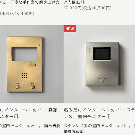
する、丁寧な手作業で磨き上げた
タ入稿無料。
37,000円(税込40,700円)
0円(税込48,400円)
NEW
けインターホンカバー 真鍮／
貼るだけインターホンカバー ス
ニター用
レス／室内モニター用
の室内モニターカバー。 簡単着脱
ステンレス製の室内モニターカバー。 
単着脱設計。