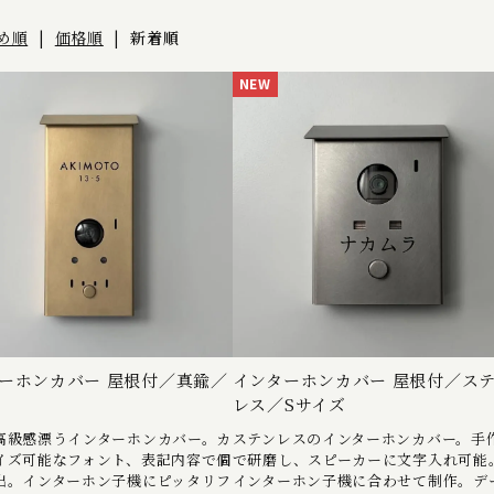
め順
|
価格順
|
新着順
NEW
ーホンカバー 屋根付／真鍮／
インターホンカバー 屋根付／ス
レス／Sサイズ
高級感漂うインターホンカバー。カ
ステンレスのインターホンカバー。手
イズ可能なフォント、表記内容で個
で研磨し、スピーカーに文字入れ可能
出。インターホン子機にピッタリフ
インターホン子機に合わせて制作。デ