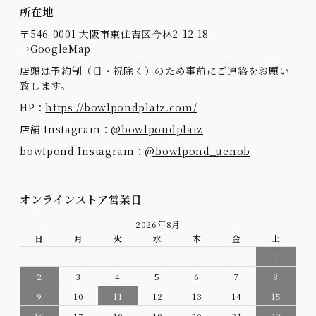
所在地
〒546-0001 大阪市東住吉区今林2-12-18
→
GoogleMap
店頭は予約制（日・祝除く）のため事前にご連絡をお願い
致します。
HP：
https://bowlpondplatz.com/
店舗 Instagram：
@bowlpondplatz
bowlpond Instagram：
@bowlpond_uenob
オンラインストア営業日
2026年8月
日
月
火
水
木
金
土
1
2
3
4
5
6
7
8
9
10
11
12
13
14
15
16
17
18
19
20
21
22