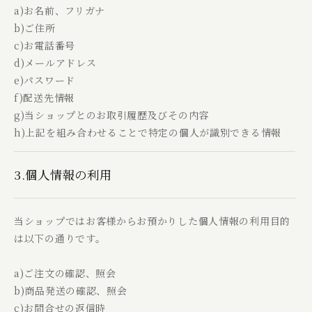
a)お名前、フリガナ
b)ご住所
c)お電話番号
d)メールアドレス
e)パスワード
f)配送先情報
g)当ショップとのお取引履歴及びその内容
h)上記を組み合わせることで特定の個人が識別できる情報
3.個人情報の利用
当ショップではお客様からお預かりした個人情報の利用目的
は以下の通りです。
a)ご注文の確認、照会
b)商品発送の確認、照会
c)お問合せの返信時