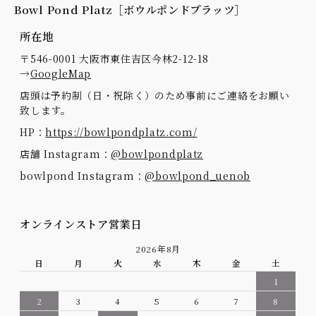
Bowl Pond Platz［ボウルポンドプラッツ］
所在地
〒546-0001 大阪市東住吉区今林2-12-18
→
GoogleMap
店頭は予約制（日・祝除く）のため事前にご連絡をお願い
致します。
HP：
https://bowlpondplatz.com/
店舗 Instagram：
@bowlpondplatz
bowlpond Instagram：
@bowlpond_uenob
オンラインストア営業日
2026年8月
日
月
火
水
木
金
土
1
2
3
4
5
6
7
8