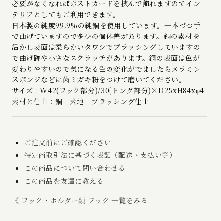
必要がなくなればポストカードを挟んで飾れますのでイン
テリアとしてもご利用できます。
日本製の純度99.9%の純銅を使用しています。一本づつ手
で曲げていますので多少の個体差があります。銅の素材を
活かし表面は柔らかいタワシでブラッシングしていますの
で曲げ跡や小さなスクラッチがあります。銅の表面は色が
変わりやすいので気になる色の変化がでましたらメラミン
スポンジなどに歯ミガキ粉をつけて磨いてください。
サイズ : W42(フック部分)/30(トング部分)×D25xH84xφ4
素材と仕上 : 銅 素地 ブラッシング仕上
ご注文前にご確認ください
特定商取引法に基づく表記（配送・支払い等）
この商品について問い合わせる
この商品を友達に教える
《 フック・ホルダー類 フック 一覧をみる