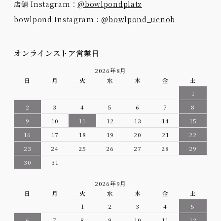
店舗 Instagram：
@bowlpondplatz
bowlpond Instagram：
@bowlpond_uenob
オンラインストア営業日
2026年8月
日
月
火
水
木
金
土
1
2
3
4
5
6
7
8
9
10
11
12
13
14
15
16
17
18
19
20
21
22
23
24
25
26
27
28
29
30
31
2026年9月
日
月
火
水
木
金
土
1
2
3
4
5
6
7
8
9
10
11
12