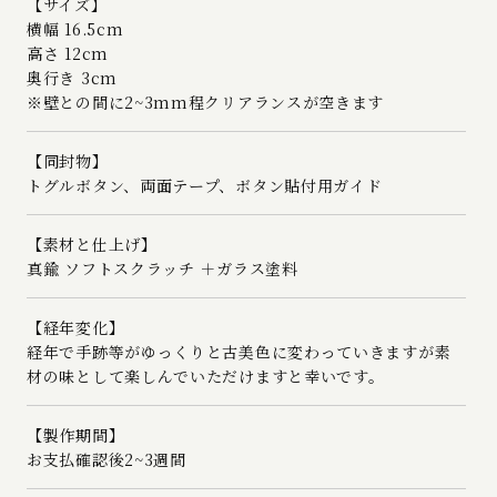
【サイズ】
横幅 16.5cm
高さ 12cm
奥行き 3cm
※壁との間に2~3mm程クリアランスが空きます
【同封物】
トグルボタン、両面テープ、ボタン貼付用ガイド
【素材と仕上げ】
真鍮 ソフトスクラッチ ＋ガラス塗料
【経年変化】
経年で手跡等がゆっくりと古美色に変わっていきますが素
材の味として楽しんでいただけますと幸いです。
【製作期間】
お支払確認後2~3週間