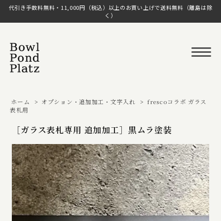
代引き手数料無料・11,000円（税込）以上のお買い上げで送料無料（離島は除
く）
ホーム
>
オプション・追加加工・文字入れ
>
frescoコラボ ガラス
表札用
［ガラス表札専用 追加加工］黒ムラ塗装