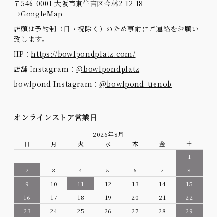
〒546-0001 大阪市東住吉区今林2-12-18
→
GoogleMap
店頭は予約制（日・祝除く）のため事前にご連絡をお願い
致します。
HP：
https://bowlpondplatz.com/
店舗 Instagram：
@bowlpondplatz
bowlpond Instagram：
@bowlpond_uenob
オンラインストア営業日
2026年8月
日
月
火
水
木
金
土
1
2
3
4
5
6
7
8
9
10
11
12
13
14
15
16
17
18
19
20
21
22
23
24
25
26
27
28
29