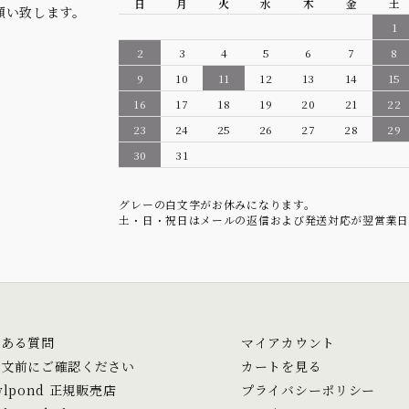
日
月
火
水
木
金
土
願い致します。
1
2
3
4
5
6
7
8
9
10
11
12
13
14
15
16
17
18
19
20
21
22
23
24
25
26
27
28
29
30
31
グレーの白文字がお休みになります。
土・日・祝日はメールの返信および発送対応が翌営業日
くある質問
マイアカウント
注文前にご確認ください
カートを見る
wlpond 正規販売店
プライバシーポリシー