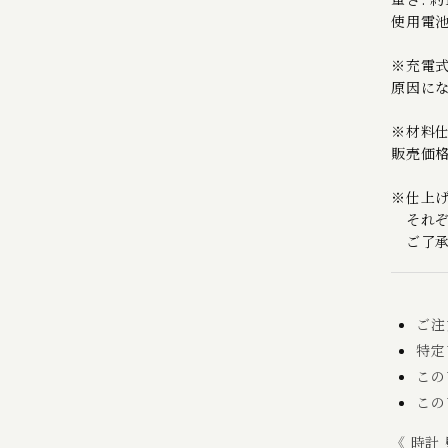
使用電池
※充電
原因に
※材料
販売価
※仕上
それぞ
ご了承
ご注
特定
この
この
《 時計