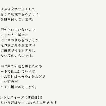
分は抜き文字で加工して
っきりと認識できるように
板を貼り付けています。
は密封されていないので
ほこりが入る場合と
ルガラスのゆらぎのような
さな気泡がみられますが
な距離感でみるかぎりは
らない程度のものです。
く手作業で研磨を重ねたのち
コートで仕上げています。
ニウム素材は水分や油分などで
つ白い斑点が
出てくる場合があります。
ントはスイープ（連続針)で
という音はなく なめらかに動きます