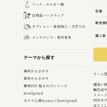
フック・ホルダー類
型番
日用品ハードウェア
販売価
オプション・追加加工・文字入れ
購入数
メンテナンス・素材見本
テーマから探す
場所からさがす
ドーム
素材からさがす
細長い
簡単DIY 貼るだけシリーズ
輪花皿
bowlpond
イメー
四方を
ガラス工房fresco×bowlpond
ほどこ