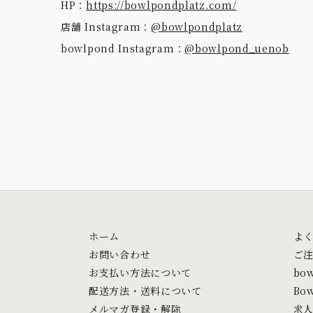
HP：
https://bowlpondplatz.com/
店舗 Instagram：
@bowlpondplatz
bowlpond Instagram：
@bowlpond_uenob
ホーム
よ
お問い合わせ
ご
お支払い方法について
bo
配送方法・送料について
Bow
メルマガ登録・解除
求