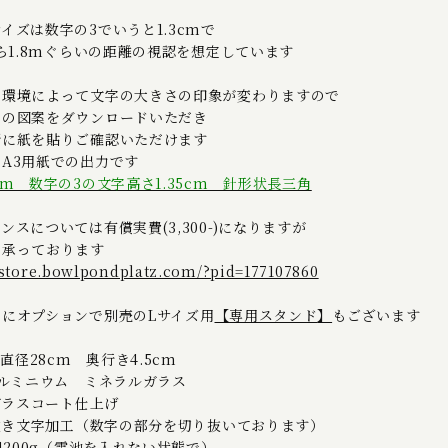
イズは数字の3でいうと1.3cmで
から1.8mぐらいの距離の視認を想定しています
は環境によって文字の大きさの印象が変わりますので
用の図案をダウンロードいただき
所に紙を貼りご確認いただけます
A3用紙での出力です
cm 数字の3の文字高さ1.35cm 針形状長三角
ンスについては有償実費(3,300-)になりますが
て承っております
//store.bowlpondplatz.com/?pid=177107860
用にオプションで別売のLサイズ用
【
専用スタンド
】
もございます
 直径28cm 奥行き4.5cm
アルミニウム ミネラルガラス
 ガラスコート仕上げ
 抜き文字加工（数字の部分を切り抜いております）
約1200g（電池を入れない状態で）