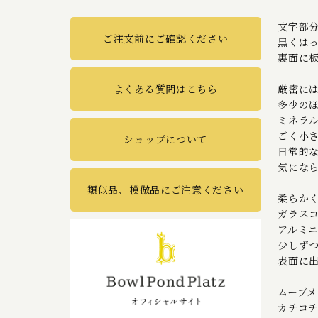
文字部
ご注文前にご確認ください
黒くは
裏面に
厳密に
よくある質問はこちら
多少の
ミネラ
ごく小
ショップについて
日常的
気にな
類似品、模倣品にご注意ください
柔らか
ガラス
アルミ
少しず
表面に
ムーブメ
カチコチ