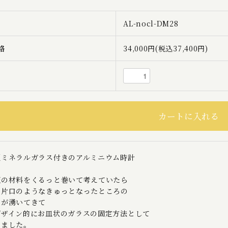
AL-nocl-DM28
格
34,000円(税込37,400円)
型ミネラルガラス付きのアルミニウム時計
板の材料をくるっと巻いて考えていたら
や片口のようなきゅっとなったところの
ジが湧いてきて
デザイン的にお皿状のガラスの固定方法として
しました。