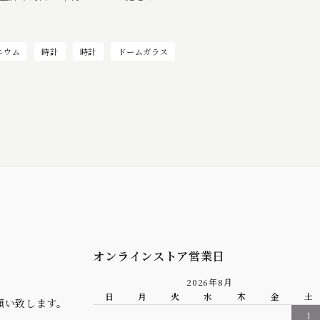
ニウム
時計
時計
ドームガラス
オンラインストア営業日
2026年8月
日
月
火
水
木
金
土
願い致します。
1