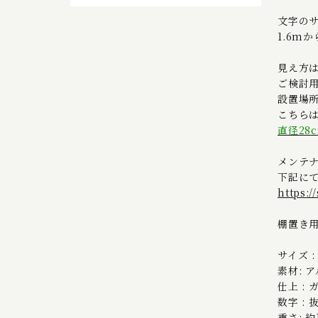
文字のサ
1.6m
見え方
ご検討
設置場
こちらは
直径28
メンテナ
下記に
https:
棚置き
サイズ :
素材: 
仕上 :
数字 :
重さ: 