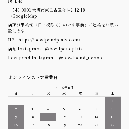
所在地
〒546-0001 大阪市東住吉区今林2-12-18
→
GoogleMap
店頭は予約制（日・祝除く）のため事前にご連絡をお願い
致します。
HP：
https://bowlpondplatz.com/
店舗 Instagram：
@bowlpondplatz
bowlpond Instagram：
@bowlpond_uenob
オンラインストア営業日
2026年8月
日
月
火
水
木
金
土
1
2
3
4
5
6
7
8
9
10
11
12
13
14
15
16
17
18
19
20
21
22