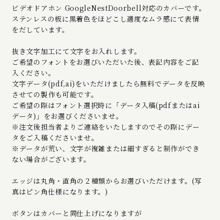
ビデオドアホン GoogleNestDoorbell対応のカバーです。
ステンレスの板に黒着色をほどこし適度なムラ感にて表情
をだしています。
抜き文字加工にて文字をお入れします。
ご希望のフォントをお選びいただいた後、表記内容をご記
入ください。
文字データ(pdf,ai)をいただけましたら無料でデータを反映
させての製作も可能です。
ご希望の際はフォント選択時に「データ入稿(pdfまたはai
データ)」をお選びくださいませ。
※注文後担当者よりご連絡をいたしますのでその際にデー
タをご入稿くださいませ。
※データが荒い、文字が複雑または細すぎると制作ができ
ない場合がございます。
エッジは丸角・直角の２種類からお選びいただけます。(写
真はピン角仕様になります。)
ボタンはカバーと同仕上げになりますが