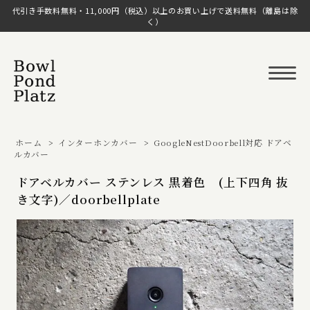
代引き手数料無料・11,000円（税込）以上のお買い上げで送料無料（離島は除
く）
ホーム
>
インターホンカバー
>
GoogleNestDoorbell対応 ドアベ
ルカバー
ドアベルカバー ステンレス 黒着色 (上下四角 抜
き文字)／doorbellplate