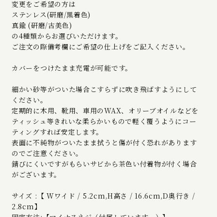
変更をご希望の方は
ステンレス(研磨/黒着色)
真鍮 (研磨/古美色)
の4種類からお選びいただけます。
ご注文の際備考欄にご希望の仕上げをご記入ください。
カバーをつけたまま充電が可能です。
細かい砂等がついた場合こすらずに吹き飛ばすようにして
ください。
定期的に木用、靴用、車用のWAX、オリーブオイルなどを
ティッシュ等きれいな柔らかいもので軽く覆うようにコー
ティングすれば安定します。
表面に不純物がついたまま拭うと傷が付く恐れがあります
のでご注意ください。
錆びにくいですがもらいサビから茶色い付着物が付く場合
がございます。
サイズ :【 Wワイド / 5.2cm,H高さ / 16.6cm,D奥行き /
2.8cm】
固定方法:【マイナスネジ（付属しています。）】