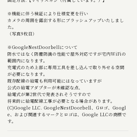
※機能に伴う検証により仕様変更を行い
カメラの周囲を露出する形にブラッシュアップいたしまし
た。
（写真9枚目）
※GoogleNestDoorbellについて
防水ではなく防塵防滴の性能で屋外対応ですが宅内WiFiの
範囲内になります。
充電式のため上部に専用工具を差し込んで取り外せる空間
が必要になります。
既存配線の給電も利用可能にはなっていますが
公式の給電アダプターが未確認な点、
給電式が第2世代で発表されそうですので
将来的に給電配線工事が必要となる場合があります。
(C)Google LLC. GoogleNestDoorbell、Gロゴ、Googl
e、および関連するマークとロゴは、Google LLCの商標で
す。