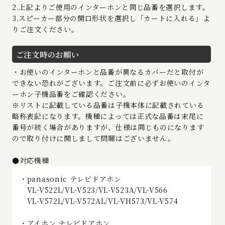
2.上記よりご使用のインターホンと同じ品番を選択します。
3.スピーカー部分の開口形状を選択し「カートに入れる」よ
りご注文ください。
ご注文時のお願い
・お使いのインターホンと品番が異なるカバーだと取付が
できない恐れがございます。ご注文前に必ずお使いのインタ
ーホン子機品番をご確認ください。
※リストに記載している品番は子機本体に記載されている
略称表記になります。機種によっては正式な品番は末尾に
番号が続く場合がありますが、仕様は同じものになります
ので取り付けに関しまして問題はございません。
●対応機種
・panasonic テレビドアホン
VL-V522L/VL-V523/VL-V523A/VL-V566
VL-V572L/VL-V572AL/VL-VH573/VL-V574
・アイホン テレビドアホン